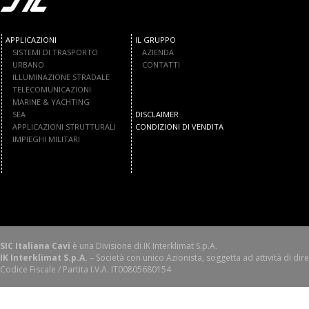
APPLICAZIONI
IL GRUPPO
SISTEMI DI TRASPORTO
AZIENDA
URBANO
CONTATTI
ILLUMINAZIONE STRADALE
TELECOMUNICAZIONI
MARINE & YACHTING
SEA
DISCLAIMER
APPLICAZIONI STRUTTURALI
CONDIZIONI DI VENDITA
IMPIEGHI MILITARI
SIC Italiana Cavi
è una Divisione di IK Interklimat S.p.A.
IK Interklimat S.p.A.
– Società con unico Azionista, soggetta ad attività di dir
Codice Fiscale / Partita I.V.A. IT00805680154