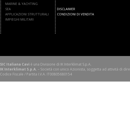
MARINE & YACHTING
SEA
DISCLAIMER
APPLICAZIONI STRUTTURALI
CONDIZIONI DI VENDITA
IMPIEGHI MILITARI
SIC Italiana Cavi
è una Divisione di IK Interklimat S.p.A.
IK Interklimat S.p.A.
– Società con unico Azionista, soggetta ad attività di dir
Codice Fiscale / Partita I.V.A. IT00805680154