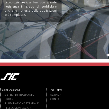
tecnologie realizza funi con grande
resistenza in grado di soddisfare
anche le richieste delle applicazioni
più complesse.
APPLICAZIONI
IL GRUPPO
SISTEMI DI TRASPORTO
AZIENDA
URBANO
CONTATTI
ILLUMINAZIONE STRADALE
TELECOMUNICAZIONI